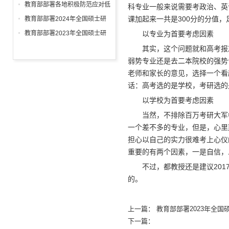
从此启航
研考准备工作
教育部部署各地积极防范应对低
科专业一般来说需要考政治、英
温雨雪冰冻等灾害 进一步做好
课加起来一共是300分的分值
教育部部署2024年全国硕士研
2024年研考工作
究生考试招生工作
教育部部署2023年全国硕士研
以专业为首要考虑因素
究生招生复试录取工作
其实，这个问题就和高考报志
弱势专业还是去二本院校的强势
老师和家长的意见，选择一个看
话：高考选的是学校，考研选的
以学校为首要考虑因素
当然，不排除百万考研大军中
一个差不多的专业，但是，心里
担心以自己的实力很难考上心仪
重要的有两个因素，一是自信，
不过，都教授还是建议2017
的。
上一篇：
教育部部署2023年全
下一篇：