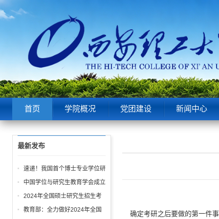
首页
学院概况
党团建设
新闻中心
最新发布
速递！我国首个博士专业学位研
究生学位论文与申请学位实践成
中国学位与研究生教育学会成立
果 质量标准发布
30周年大会举行
2024年全国硕士研究生招生考
试今日开考 爱在寒冬绽放 梦想
教育部：全力做好2024年全国
确定考研之后要做的第一件事