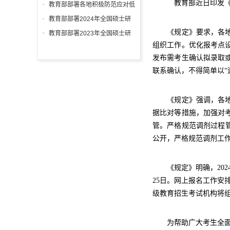
从此启航
研考准备工作
教育部近日印发《2
教育部部署各地积极防范应对低
温雨雪冰冻等灾害 进一步做好
教育部部署2024年全国硕士研
2024年研考工作
究生考试招生工作
《规定》要求，各地各
教育部部署2023年全国硕士研
组织工作。优化报考点
究生招生复试录取工作
发布需考生确认拟录取
联系确认，不得简单以“
《规定》强调，各地各
据比对等措施，加强对
管。严格规范调剂过程
公开，严格规范调剂工
《规定》明确，2024
25日。网上报名工作安排在
级教育招生考试机构将
为帮助广大考生全面、准确了