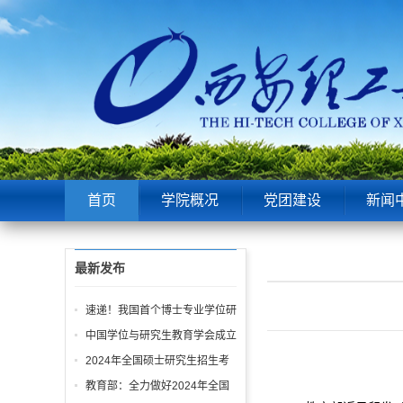
首页
学院概况
党团建设
新闻
最新发布
速递！我国首个博士专业学位研
究生学位论文与申请学位实践成
中国学位与研究生教育学会成立
果 质量标准发布
30周年大会举行
2024年全国硕士研究生招生考
试今日开考 爱在寒冬绽放 梦想
教育部：全力做好2024年全国