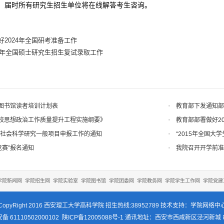
动，届时所有研究生招生单位将在线解答考生咨询。
2024年全国研考准备工作
23年全国硕士研究生招生复试录取工作
学期图书馆读者培训计划表
教育部下发通知部
校思想政治工作质量提升工程实施纲要》
教育部部署做好2
文社会科学研究一般项目申报工作的通知
“2015年全国大
竞赛”报名通知
我院召开开学前准
学院新闻网
学院招生网
学院实验室
学院图书馆
学院团委网
学院教务网
学院学生工作网
学院党建
CopyRight 2016 西安理工大学高科学院 招生热线:38952789 技术支持：学院网络中
 61110502000102
陕ICP备12005088号-1
通讯地址：西安市西咸新区泾河新城 邮