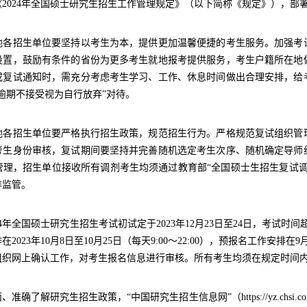
024年全国硕士研究生招生工作管理规定》（以下简称《规定》），部署
招生单位要坚持以考生为本，提供更加温馨便捷的考生服务。加强考试
设置，鼓励有条件的省份为更多考生就地报考提供服务，考生户籍所在地
或复试通知时，需充分考虑考生学习、工作、休息时间做出合理安排，给
逾期不接受视为自行放弃”对待。
招生单位要严格执行招生政策，规范招生行为。严格规范复试组织管理
考生身份审核，复试期间要坚持并完善随机选定考生次序、随机确定导师
管理，招生单位接收所有调剂考生均须通过教育部“全国硕士生招生复试调
作监管。
年全国硕士研究生招生考试初试定于2023年12月23日至24日，考试时
2023年10月8日至10月25日（每天9:00～22:00），预报名工作安排在9
组织网上确认工作，对考生报名信息进行审核。所有考生均须在规定时间
解研究生招生政策，“中国研究生招生信息网”（https://yz.chsi.com