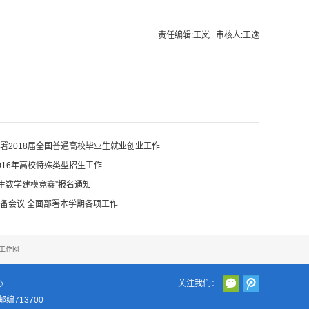
责任编辑:王岚 审核人:王逸
署2018届全国普通高校毕业生就业创业工作
016年高校特殊类型招生工作
学生数学建模竞赛”报名通知
备会议 全面部署本学期各项工作
工作网
心
关注我们：
编713700