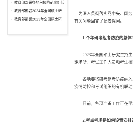
从此启航
研考准备工作
教育部部署各地积极防范应对低
温雨雪冰冻等灾害 进一步做好
教育部部署2024年全国硕士研
为深入贯彻落实党中央、国务院
2024年研考工作
究生考试招生工作
教育部部署2023年全国硕士研
有关问题回答了记者提问。
究生招生复试录取工作
1.今年研考组考防疫的总
2023年全国硕士研究生招生考
定场所，考试工作人员和考生核
各地要将研考组考防疫纳入属
疫情防控和考试组织的有机联动，
目前，各项准备工作正在平
2.考点考场是如何设置安排