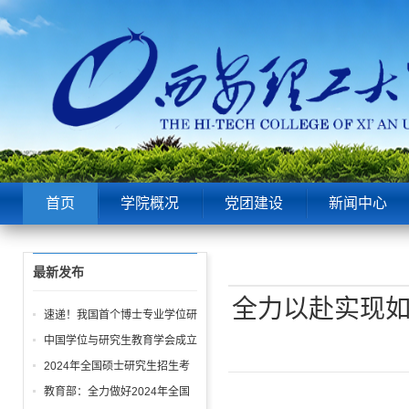
首页
学院概况
党团建设
新闻中心
最新发布
全力以赴实现如
速递！我国首个博士专业学位研
究生学位论文与申请学位实践成
中国学位与研究生教育学会成立
果 质量标准发布
30周年大会举行
2024年全国硕士研究生招生考
试今日开考 爱在寒冬绽放 梦想
教育部：全力做好2024年全国