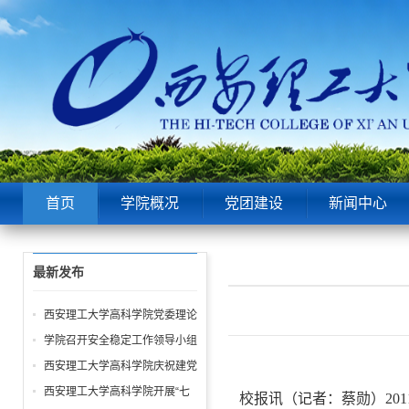
首页
学院概况
党团建设
新闻中心
最新发布
西安理工大学高科学院党委理论
中心组第6次学习聚焦“潜绩”与
学院召开安全稳定工作领导小组
“显绩”
会议 全面部署暑期及秋季开学
西安理工大学高科学院庆祝建党
校园安全工作
105周年暨“七一”表彰大会圆满
西安理工大学高科学院开展“七
校报讯（记者：蔡勋）201