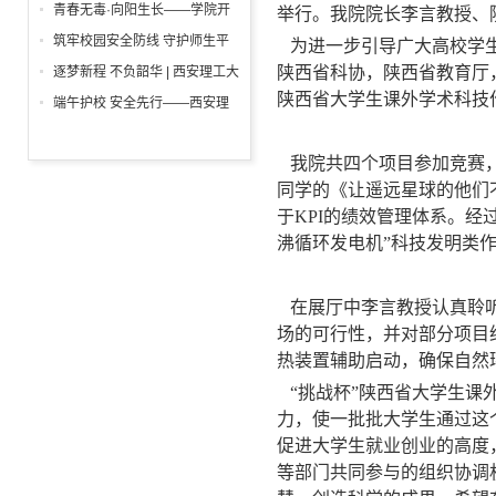
举行
一”前夕走访慰问困难学生党员
青春无毒·向阳生长——学院开
举行。我院院长李言教授、
活动
展“6・26”国际禁毒日沉浸式主
筑牢校园安全防线 守护师生平
为进一步引导广大高校学生
题宣教活动
安校园 ——西安理工大学高科
陕西省科协，陕西省教育厅
逐梦新程 不负韶华 | 西安理工大
学院开展消防安全专项检查
陕西省大学生课外学术科技作
学高科学院2026届毕业典礼暨
端午护校 安全先行——西安理
学位授予仪式隆重举行
工大学高科学院开展安保人员专
项培训
我院共四个项目参加竞赛，其
同学的《让遥远星球的他们
于KPI的绩效管理体系。
沸循环发电机”科技发明类
在展厅中李言教授认真聆听
场的可行性，并对部分项目
热装置辅助启动，确保自然
“挑战杯”陕西省大学生课
力，使一批批大学生通过这
促进大学生就业创业的高度
等部门共同参与的组织协调