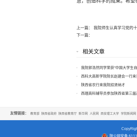
慧，创造科学的成果。希望
上一篇：
我院师生认真学习党的
下一篇：
相关文章
我院郭浩然同学荣获“中国大学生自
荣誉
西科大高新学院院长赵建会一行来
陕西省农行来我院招贤纳才
西理高科辅导员参加陕西省第三届
友情链接：
教育部
陕西省政府
陕西省教育厅
新华网
人民网
西安理工大学
学院新闻网
CopyR
陕公网安备 61110