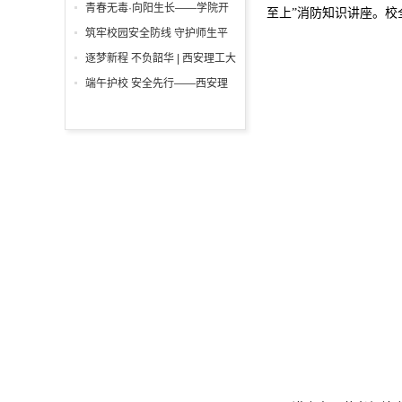
举行
一”前夕走访慰问困难学生党员
青春无毒·向阳生长——学院开
至上”消防知识讲座。
活动
展“6・26”国际禁毒日沉浸式主
筑牢校园安全防线 守护师生平
题宣教活动
安校园 ——西安理工大学高科
逐梦新程 不负韶华 | 西安理工大
学院开展消防安全专项检查
学高科学院2026届毕业典礼暨
端午护校 安全先行——西安理
学位授予仪式隆重举行
工大学高科学院开展安保人员专
项培训