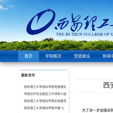
首页
学院概况
党团建设
新闻
最新发布
西
西安理工大学高科学院党委理论
中心组第6次学习聚焦“潜绩”与
学院召开安全稳定工作领导小组
“显绩”
会议 全面部署暑期及秋季开学
西安理工大学高科学院庆祝建党
校园安全工作
105周年暨“七一”表彰大会圆满
西安理工大学高科学院开展“七
为了进一步加强全