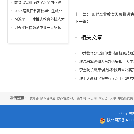
回信
教育部党组传达学习全国党建工
作座谈会精神，研究部署学习宣
2026届陕西省高校毕业生就业
上一篇：
现代职业教育发展推进会
传贯彻习近平党建思想工作
工作“百日冲刺”推进会召开
习近平：一体推进教育科技人才
下一篇：
发展
习近平回信勉励中共一大纪念
馆、南湖革命纪念馆少先队红领
相关文章
巾讲解员：传承红色基因增长知
识本领 在新征程上跑好历史接
中共教育部党组印发《高校思想政
力赛 祝全国小朋友们"六一"国际
我院档案管理人员赴西安理工大学
儿童节快乐
李言院长出席“挑战杯”陕西省决赛
理工大高科学院举行学习十七届六
友情链接：
教育部
陕西省政府
陕西省教育厅
新华网
人民网
西安理工大学
学院新闻网
CopyR
陕公网安备 61110