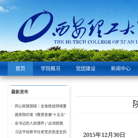
首页
学院概况
党团建设
新闻中心
最新发布
同心民族团结｜全省统战领域重
点工作推进会召开
国务院印发《教育发展“十五五”
规划》
总书记的人民情怀 | “必须把我
们党建设好、建设强”
习近平给新华社老党员张连生的
2015年12月30日