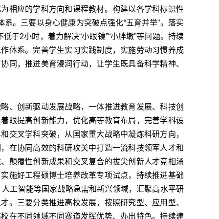
化为相应的学科方向和课程教材。构建以各学科标识性
体系。三要以身心健康为突破点强化“五育并举”。落实
低于2小时，着力解决“小眼镜”“小胖墩”等问题。持续
工作体系。完善学生实习实践制度，实施劳动习惯养成
育协同，推进美育浸润行动，让学生既具备科学精神、
略、创新驱动发展战略，一体推进教育发展、科技创
，着眼提高创新能力，优化高等教育布局，完善学科设
科和交叉学科突破，从国家重大战略中凝炼科研方向，
制，在协同高效的科研攻关中打造一流科技领军人才和
性、颠覆性创新成果和交叉复合的拔尖创新人才竞相涌
，实施好工程硕博士培养改革专项试点，持续推进基础
路、人工智能等国家战略急需和新兴领域，汇聚高水平研
人才。三要分类推进高校发展，按照研究型、应用型、
高校在不同领域不同赛道发挥优势、办出特色。持续建