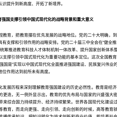
认识提升到新高度、开拓了新境界。
育强国支撑引领中国式现代化的战略背景和重大意义
育，把教育摆在优先发展的战略地位。党的二十大明确，到2
具有支撑和引领作用的战略安排。党的二十届三中全会在“健全推
对统筹推进教育科技人才体制机制一体改革、提升国家创新体系
以支撑引领中国式现代化为重要功能的基本定位。这次全国教育
育强国是“实现以中国式现代化全面推进强国建设、民族复兴伟业
地位作用达到前所未有高度。
展历程来深刻理解教育强国建设的历史必然性。教育是经济社会发
的更迭，无一例外显示出，教育的优先布局与国家的兴盛强大
带来综合国力持续提升、经济持续繁荣。世界各国现代化建设
等教育，而走向更强、走向引领、走向创新的时候，高等教育
传播传承知识、把知识转化为技术创新和商业价值，能培养社