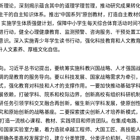
新理论，深刻揭示蕴含其中的道理学理哲理，推动研究成果转
主干的自主知识体系。推出“中国系列”原创教材，打造自主教材
，实施学生体质强健计划，保障中小学生每天综合体育活动时间不
进行动，健全心理健康教育、监测预警、咨询服务、干预处置
意识。深入实施青少年学生读书行动，强化科技教育和人文教
升人文素养、厚植文化自信。
。习近平总书记提出，要统筹实施科教兴国战略、人才强国战
调的是教育的服务导向。要以科技发展、国家战略需求为牵引
式，强化教育对科技和人才的支撑作用。一要加快推动基础学
展依赖，打破学科、院系和校际边界，创新高校有组织科研机
研任务引领学科交叉融合再创新，催生新兴学科发展，使原创
究和原始创新的战略基座。二要探索拔尖创新人才培养新模式
实施，打造一流核心课程、教材、实践项目和师资团队。在集成电
和国家实验室力量，着力造就卓越工程师、大国工匠、高技能
明确各类高校发展定位，建立分类管理、分类评价机制，引导