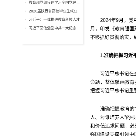
回信
教育部党组传达学习全国党建工
作座谈会精神，研究部署学习宣
2026届陕西省高校毕业生就业
传贯彻习近平党建思想工作
工作“百日冲刺”推进会召开
习近平：一体推进教育科技人才
2024年9月，党
发展
习近平回信勉励中共一大纪念
月，印发《教育强国
馆、南湖革命纪念馆少先队红领
不移抓好贯彻落实，
巾讲解员：传承红色基因增长知
识本领 在新征程上跑好历史接
1.
准确把握习近
力赛 祝全国小朋友们"六一"国际
儿童节快乐
习近平总书记在全国
命题，整体擘画教育
把握习近平总书记重
准确把握教育的“三
人、为谁培养人”的
和价值追求问题，必
强国建设支撑引领中