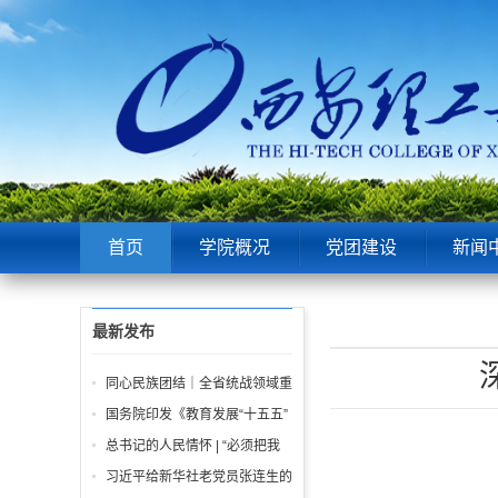
首页
学院概况
党团建设
新闻
最新发布
同心民族团结｜全省统战领域重
点工作推进会召开
国务院印发《教育发展“十五五”
规划》
总书记的人民情怀 | “必须把我
们党建设好、建设强”
习近平给新华社老党员张连生的