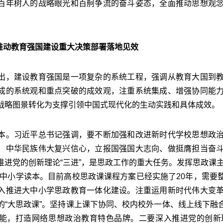
百年树人的战略眼光和百舸争流的奋斗姿态，全面推动思想观
推动教育强国建设重大决策部署落地见效
，建设教育强国是一项复杂的系统工程，强调从教育大国到教
成的系统观和重点突破的成效观，注重系统集成、增强协同能
战略图景转化为支撑引领中国式现代化的生动实践和具体成效。
。习近平总书记强调，要不断加强和改进新时代学校思想政治
、中华民族伟大复兴信心，立报国强国大志向、做挺膺担当奋
推进党的创新理论“三进”，是思政工作的重大任务。发挥思政课
大中小学读本。目前高校思政课课程方案已经实施了20年，需要
入推进大中小学思政教育一体化建设。注重运用新时代伟大变
的“大思政课”。坚持课上课下协同、校内校外一体、线上线下融
能，打造网络思想政治教育特色品牌。二要深入推进党的创新