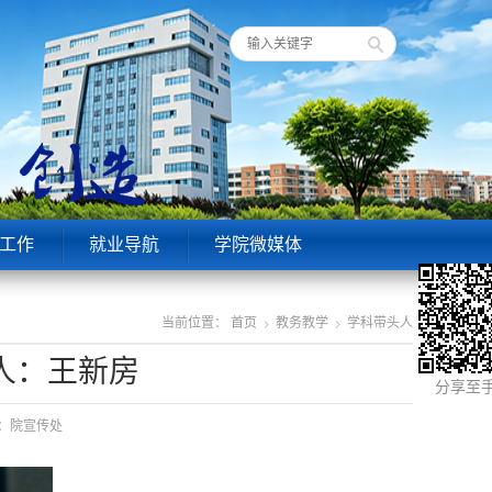
工作
就业导航
学院微媒体
当前位置：
首页
教务教学
学科带头人
人：王新房
分享至
来源：院宣传处