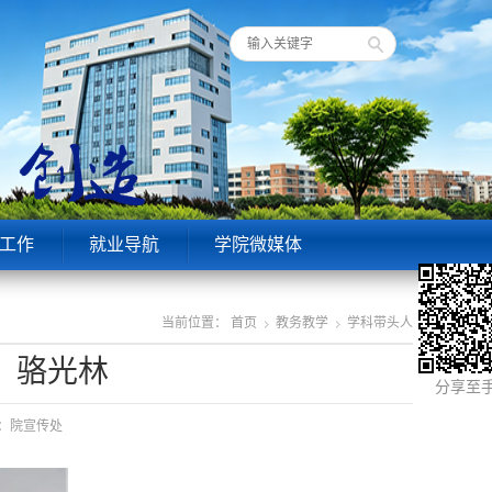
工作
就业导航
学院微媒体
当前位置：
首页
教务教学
学科带头人
：骆光林
分享至
来源：院宣传处