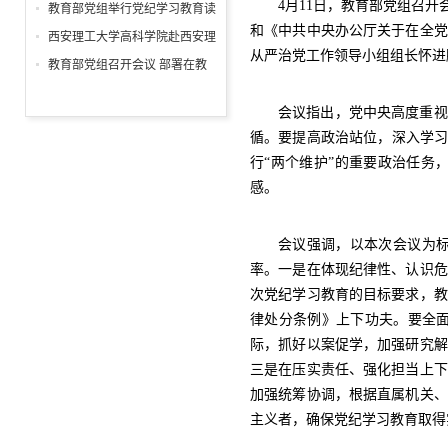
推进
4月11日，教育部党组召
教育部党组举行党纪学习教育读
和《中共中央办公厅关于在全党
书班专题辅导报告会
西安理工大学高科学院赴西安理
从严治党工作领导小组组长怀进
工大学廉政文化教育基地参观学
教育部党组召开会议 部署在教
习
育部直属系统开展党纪学习教育
会议指出，党中央高度重视
循。要提高政治站位，深入学习
行“两个维护”的重要政治任务
感。
会议强调，以本次会议为
率。一是在体现纪律性、认识危
次党纪学习教育的目标要求，教
律处分条例》上下功夫。要全
际，抓好以案促学，加强研究解
三是在压实责任、强化担当上下
加强统筹协调，根据直属机关、
主义者，确保党纪学习教育取得