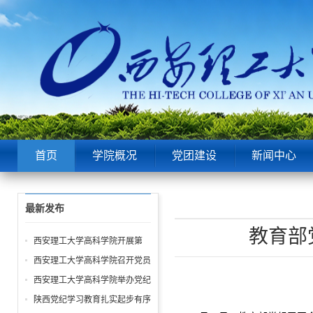
首页
学院概况
党团建设
新闻中心
最新发布
教育部
西安理工大学高科学院开展第
18期入党积极分子培训暨主题
西安理工大学高科学院召开党员
党日专题讲座活动
大会
西安理工大学高科学院举办党纪
学习教育读书班
陕西党纪学习教育扎实起步有序