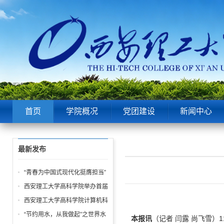
首页
学院概况
党团建设
新闻中心
最新发布
“青春为中国式现代化挺膺担当”
——院团委举办五四表彰大会暨
西安理工大学高科学院举办首届
青春故事分享会！
“阳光体育节 运动嘉年华” 活动
西安理工大学高科学院计算机科
学学生第一党支部 “学雷锋” 系
“节约用水，从我做起”之世界水
本报讯
（记者 闫露 尚飞雪）