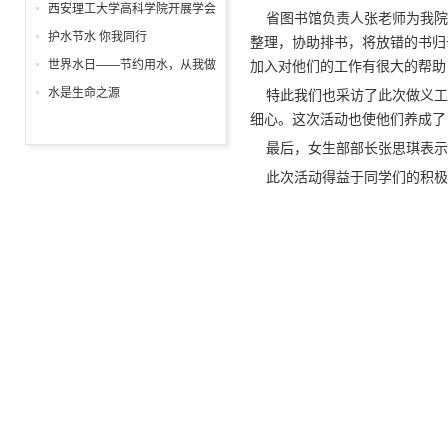
列主题活动精彩纷呈
日
西安理工大学高科学院开展学会
省图书馆负责人张老师为我院
感恩与爱同行征文表彰大会
护水节水 你我同行
整理，协助排书，将放错的书归
世界水日——节约用水，从我做
加入对他们的工作有很大的帮助
起!
水是生命之源
特此我们也采访了此次做义工
细心。这次活动也使他们养成了
最后，女生部部长张思琪表示
此次活动得益于同学们的积极