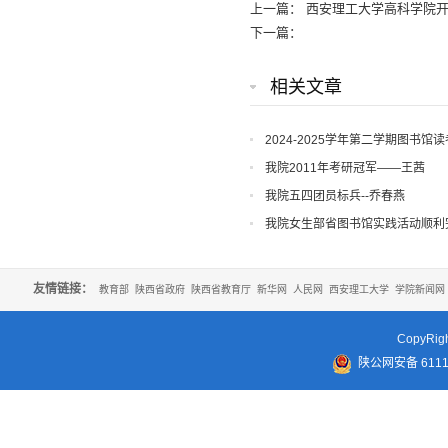
上一篇：
西安理工大学高科学院
下一篇：
相关文章
2024-2025学年第二学期图书馆
我院2011年考研冠军——王茜
我院五四团员标兵--乔春燕
我院女生部省图书馆实践活动顺利
友情链接：
教育部
陕西省政府
陕西省教育厅
新华网
人民网
西安理工大学
学院新闻网
CopyR
陕公网安备 61110