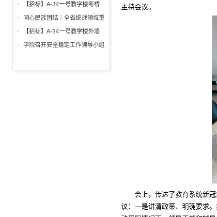
调试工程招标公告
箱、柜采购招标文件
【招标】A-34一号教学楼断桥
主持会议。
铝合金窗深化设计、制作安装招
同心民族团结｜全省统战领域重
标公告
点工作推进会召开
【招标】A-34一号教学楼外墙
保温及饰面工程招标公告
学院召开安全稳定工作领导小组
会议 全面部署暑期及秋季开学
校园安全工作
会上，传达了教育系统新冠
议：一是讲清政策、明确要求。