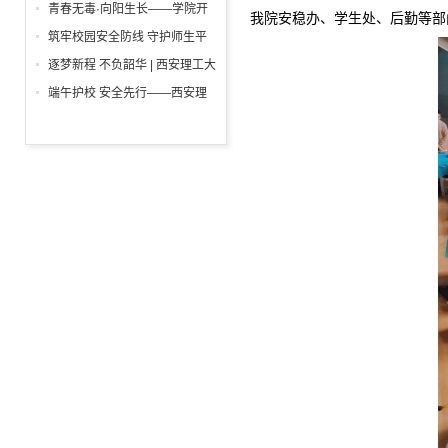
举行
一”前夕走访慰问困难学生党员
青春无毒·向阳生长——学院开
我院安稳办、学生处、后勤等部
活动
展“6・26”国际禁毒日沉浸式主
筑牢校园安全防线 守护师生平
题宣教活动
安校园 ——西安理工大学高科
逐梦新程 不负韶华 | 西安理工大
学院开展消防安全专项检查
学高科学院2026届毕业典礼暨
端午护校 安全先行——西安理
学位授予仪式隆重举行
工大学高科学院开展安保人员专
项培训