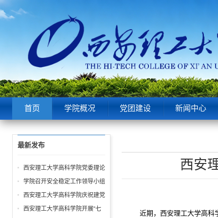
首页
学院概况
党团建设
新闻中心
最新发布
西安
西安理工大学高科学院党委理论
中心组第6次学习聚焦“潜绩”与
学院召开安全稳定工作领导小组
“显绩”
会议 全面部署暑期及秋季开学
西安理工大学高科学院庆祝建党
校园安全工作
105周年暨“七一”表彰大会圆满
西安理工大学高科学院开展“七
近期，西安理工大学高科