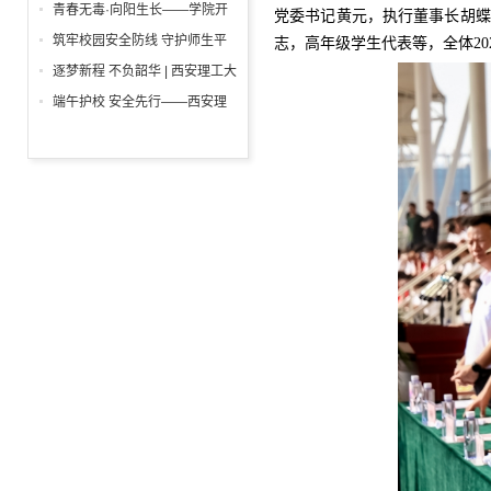
举行
一”前夕走访慰问困难学生党员
青春无毒·向阳生长——学院开
党委书记黄元，执行董事长胡蝶
活动
展“6・26”国际禁毒日沉浸式主
筑牢校园安全防线 守护师生平
志，高年级学生代表等，全体20
题宣教活动
安校园 ——西安理工大学高科
逐梦新程 不负韶华 | 西安理工大
学院开展消防安全专项检查
学高科学院2026届毕业典礼暨
端午护校 安全先行——西安理
学位授予仪式隆重举行
工大学高科学院开展安保人员专
项培训