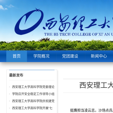
首页
学院概况
党团建设
新闻中心
最新发布
西安理工大
西安理工大学高科学院党委理论
中心组第6次学习聚焦“潜绩”与
学院召开安全稳定工作领导小组
“显绩”
会议 全面部署暑期及秋季开学
西安理工大学高科学院庆祝建党
校园安全工作
105周年暨“七一”表彰大会圆满
西安理工大学高科学院开展“七
挺膺担当凌云志，沙场点兵