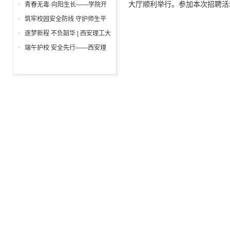
举行
一”前夕走访慰问困难学生党员
大厅顺利举行。参加本次招聘活
青春无毒·向阳生长——学院开
活动
展“6・26”国际禁毒日沉浸式主
筑牢校园安全防线 守护师生平
题宣教活动
安校园 ——西安理工大学高科
逐梦新程 不负韶华 | 西安理工大
学院开展消防安全专项检查
学高科学院2026届毕业典礼暨
端午护校 安全先行——西安理
学位授予仪式隆重举行
工大学高科学院开展安保人员专
项培训