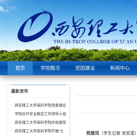
首页
学院概况
党团建设
新闻中心
最新发布
西安理工大学高科学院党委理论
中心组第6次学习聚焦“潜绩”与
学院召开安全稳定工作领导小组
“显绩”
会议 全面部署暑期及秋季开学
西安理工大学高科学院庆祝建党
校园安全工作
105周年暨“七一”表彰大会圆满
西安理工大学高科学院开展“七
校
报讯
（学生记者 安凯雯