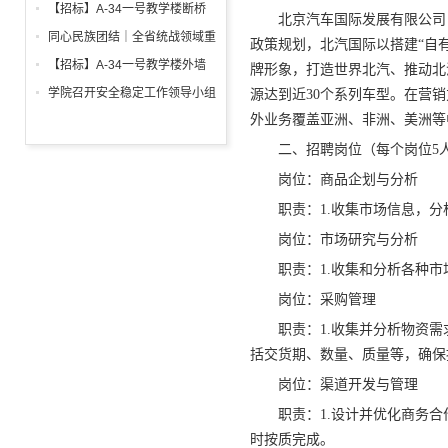
调试工程招标公告
箱、柜采购招标文件
【招标】A-34一号教学楼断桥
北京汽车国际发展有限公司（
铝合金窗深化设计、制作安装招
同心民族团结｜全省统战领域重
政策规划，北汽国际以搭建“自有
标公告
点工作推进会召开
【招标】A-34一号教学楼外墙
牌形象，打造世界北汽、推动北
保温及饰面工程招标公告
学院召开安全稳定工作领导小组
源达到近30个系列车型。在营
会议 全面部署暑期及秋季开学
外业务覆盖亚洲、非洲、美洲等
校园安全工作
二、招聘岗位（每个岗位5
岗位：商品企划与分析
职责：1.收集市场信息，
岗位：市场研究与分析
职责：1.收集和分析各种
岗位：采购管理
职责：1.收集并分析物资
括交货期、数量、质量等，确保
岗位：渠道开发与管理
职责：1.设计并优化商务
时按质完成。