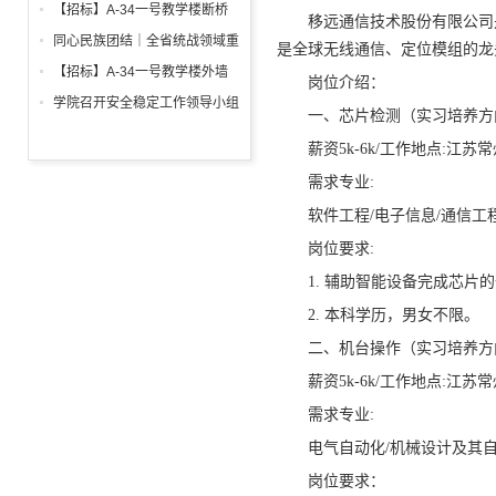
调试工程招标公告
箱、柜采购招标文件
【招标】A-34一号教学楼断桥
移远通信技术股份有限公司
铝合金窗深化设计、制作安装招
同心民族团结｜全省统战领域重
是全球无线通信、定位模组的龙
标公告
点工作推进会召开
【招标】A-34一号教学楼外墙
岗位介绍：
保温及饰面工程招标公告
学院召开安全稳定工作领导小组
一、芯片检测（实习培养方
会议 全面部署暑期及秋季开学
薪资5k-6k/工作地点:江苏
校园安全工作
需求专业:
软件工程/电子信息/通信工
岗位要求:
1. 辅助智能设备完成芯片
2. 本科学历，男女不限。
二、机台操作（实习培养方
薪资5k-6k/工作地点:江苏
需求专业:
电气自动化/机械设计及其自
岗位要求：