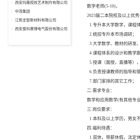
分公司
西安玛雅视效艺术制作有限公司
数学老师(5-10)，
中茂集团
2023届二本院校及以上
江帆圭智新材料有限公司
1.专升本大学数学，课程
西安爱科赛博电气股份有限公司
2.统招专升本市场调研；
3.大学数学、教材的研发
4.课程体系的设计和教学
5.授课（面授，直播等）
6.负责授课教师的指导和
7.部门家排的其它工作；
二.需求专业：
数学和应用数学(有其他专
三.岗位要求：
1.本科及以上学历，男女
四.福利待遇：
1.双休，带薪休假，法定