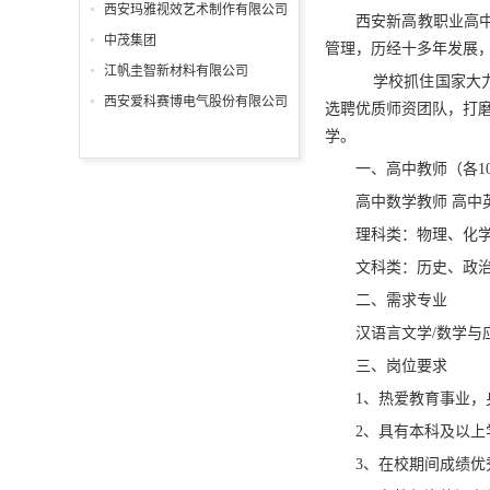
分公司
西安玛雅视效艺术制作有限公司
西安新高教职业高
中茂集团
管理，历经十多年发展
江帆圭智新材料有限公司
学校抓住国家大力
西安爱科赛博电气股份有限公司
选聘优质师资团队，打
学。
一、高中教师（各1
高中数学教师 高中
理科类：物理、化
文科类：历史、政
二、需求专业
汉语言文学/数学与应
三、岗位要求
1、热爱教育事业
2、具有本科及以上
3、在校期间成绩优