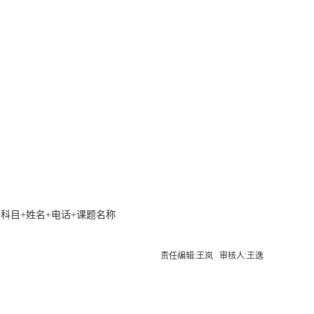
应聘科目+姓名+电话+课题名称
责任编辑:王岚 审核人:王逸