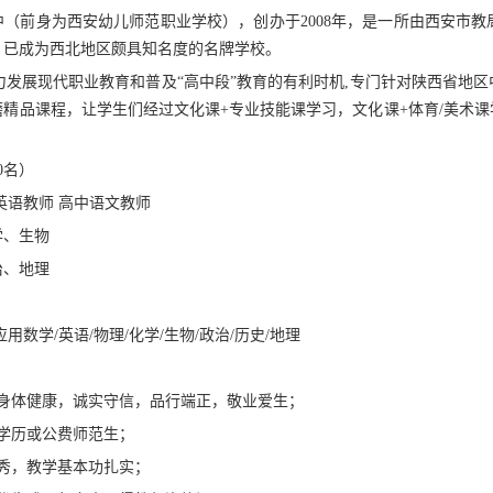
中（前身为西安幼儿师范职业学校），创办于2008年，是一所由西安市
，已成为西北地区颇具知名度的名牌学校。
发展现代职业教育和普及“高中段”教育的有利时机,专门针对陕西省地区
磨精品课程，让学生们经过文化课+专业技能课学习，文化课+体育/美术
0名）
英语教师 高中语文教师
学、生物
治、地理
用数学/英语/物理/化学/生物/政治/历史/地理
，身体健康，诚实守信，品行端正，敬业爱生；
学历或公费师范生；
秀，教学基本功扎实；