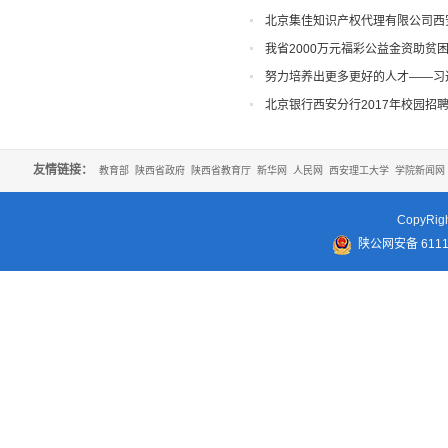
北京集佳知识产权代理有限公司西
我省2000万元福彩公益金资助贫
努力培养出更多更好的人才——习
起热烈反响
北京银行西安分行2017年校园招
友情链接：
教育部
陕西省政府
陕西省教育厅
新华网
人民网
西安理工大学
学院新闻网
CopyR
陕公网安备 61110