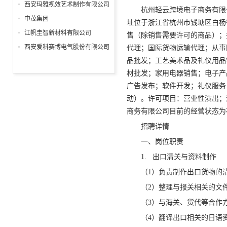
分公司
西安玛雅视效艺术制作有限公司
杭州轻云跨境电子商务有限公司
中茂集团
址位于浙江省杭州市钱塘区白杨街
江帆圭智新材料有限公司
售（除销售需要许可的商品）；
西安爱科赛博电气股份有限公司
代理；国际货物运输代理；从事
品批发；工艺美术品及礼仪用品
材批发；家用电器销售；电子产
广告发布；软件开发；礼仪服务
动）。许可项目：营业性演出；
商务有限公司目前的经营状态为
招聘详情
一、岗位职责
1. 出口清关与资料制作
（1）负责制作出口货物的
（2）整理与报关相关的文
（3）与海关、货代等合作
（4）翻译出口相关的日语