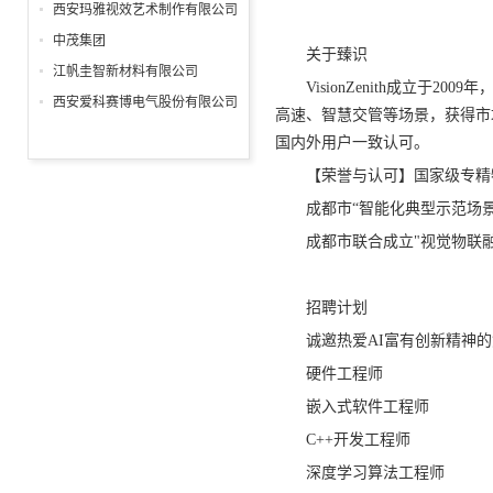
分公司
西安玛雅视效艺术制作有限公司
中茂集团
关于臻识
江帆圭智新材料有限公司
VisionZenith成
西安爱科赛博电气股份有限公司
高速、智慧交管等场景，获得市
国内外用户一致认可。
【荣誉与认可】国家级专精
成都市“智能化典型示范场景
成都市联合成立"视觉物联
招聘计划
诚邀热爱AI富有创新精神的
硬件工程师
嵌入式软件工程师
C++开发工程师
深度学习算法工程师