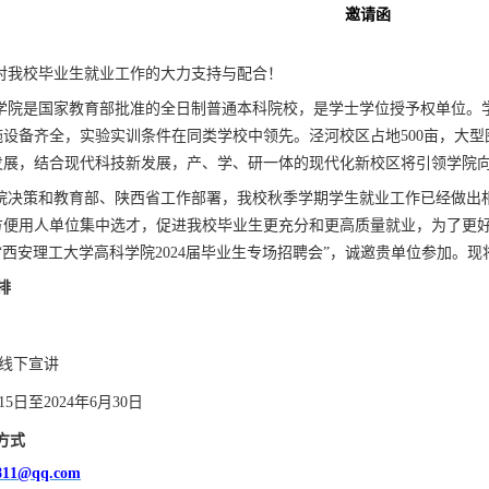
邀请函
对我校毕业生就业工作的大力支持与配合！
学院是国家教育部批准的全日制普通本科院校，是学士学位授予权单位。
施设备齐全，实验实训条件在同类学校中领先。泾河校区占地
500亩，大
发展，结合现代科技新发展，产、学、研一体的现代化新校区将引领学院
院决策和教育部、陕西省工作部署，我校
秋季学期
学生就业工作已经做出
方便用人单位集中选才，促进我校毕业生更充分和更高质量就业，为了更
“西安理工大学高科学院2024届毕业生
专场
招聘会
”，诚邀贵单位参加。现
排
线下宣讲
15
日
至
2024年6月30日
方式
811@qq.com