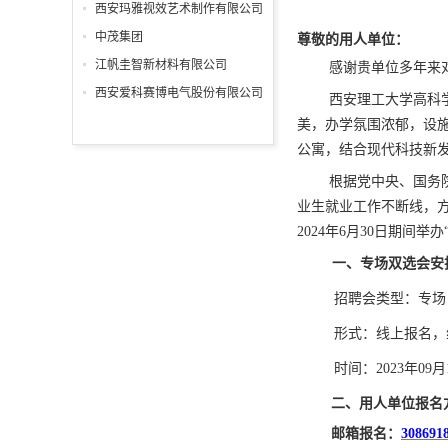
分公司
西安玛雅视效艺术制作有限公司
中茂集团
尊敬的用人单位：
江帆圭智新材料有限公司
感谢贵单位多年来
西安爱科赛博电气股份有限公司
西安理工大学高科
美，办学氛围浓郁，设
公寓，结合现代科技新
根据党中央、国务
业生就业工作不断线，
2024年6月30
日期间
举办
一、
专场
双选会安
招聘会类型：
专场
形式：
线上报名，
时间：
2023年09
月
二、
用人单位报名
邮箱报名：
308691