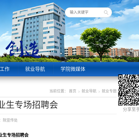
工作
就业导航
学院微媒体
当前位置：
首页
就业导航
就业专题
毕业生专场招聘会
分享至
来源：院宣传处
业生
专场
招聘会