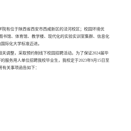
学院有位于陕西省西安市西咸新区的泾河校区；校园环境优
型图书馆、体育馆、教学楼、现代化的实验实训室集群、信息化
向国际化大学标准迈进。
相关调整，
采取预约制
线下校园招聘活动。为了保证
2024
届毕
好的服务用人单位招聘我校毕业生，我校定于
2023
年
9
月
1
5日
至
将有关事项函告如下：