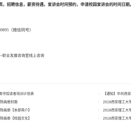
质，招聘信息，薪资待遇，宣讲会时间预约，申请校园宣讲会的时间日期
89895（微信同号）
——职业发展咨询室线上咨询
学期图书馆读者培训计划表
【通知】中共西安
知
学院画册封面
2018西安理工
学院画册【本部简介】
2018西安理工
学院画册【校园文化】
2018西安理工