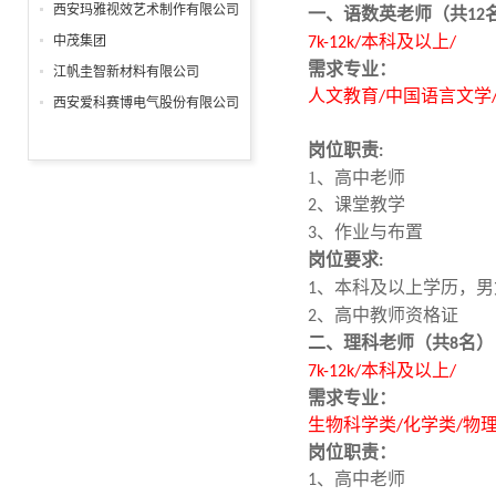
分公司
西安玛雅视效艺术制作有限公司
一、
语数英老师
（共
12
本科及以上
中茂集团
7k-12k/
/
需求专业
：
江帆圭智新材料有限公司
人文教育
中国语言文学
/
西安爱科赛博电气股份有限公司
岗位职责
:
1、
高中老师
、课堂教学
2
、作业与布置
3
岗位要求
:
、本科及以上学历，男
1
、高中教师资格证
2
二、
理科老师
（
名
）
共8
本科及以上
7k-12k/
/
需求专业
：
生物科学类
化学类
物
/
/
岗位职责：
、高中老师
1