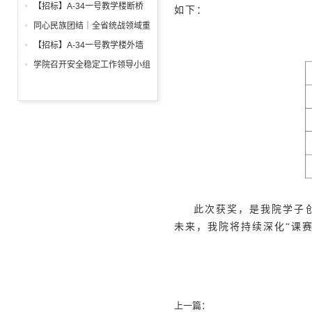
调试工程招标公告
箱、柜采购招标文件
【招标】A-34一号教学楼断桥
如下：
铝合金窗深化设计、制作安装招
同心民族团结｜全省统战领域重
标公告
点工作推进会召开
【招标】A-34一号教学楼外墙
保温及饰面工程招标公告
学院召开安全稳定工作领导小组
会议 全面部署暑期及秋季开学
校园安全工作
此次获奖，是我院学子
未来，我院将持续深化“课
上一篇：