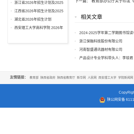
下一篇：
教育部办公厅关于印发《
年录取情况
浙江省2026年招生计划及2025
年录取情况
江西省2026年招生计划及2025
相关文章
年录取情况
湖北省2026年招生计划
西安理工大学高科学院 2026年
2024-2025学年第二学期图书馆
招生章程
浙江保融科技股份有限公司
河南智盛通讯器材有限公司
产品设计专业学科带头人：李琰君
友情链接：
教育部
陕西省政府
陕西省教育厅
新华网
人民网
西安理工大学
学院新闻网
CopyR
陕公网安备 61110