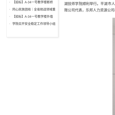
调试工程招标公告
箱、柜采购招标文件
【招标】A-34一号教学楼断桥
湖技师学院顺利举行。平湖市人
铝合金窗深化设计、制作安装招
同心民族团结｜全省统战领域重
限公司代表，乐邦人力资源公司
标公告
点工作推进会召开
【招标】A-34一号教学楼外墙
保温及饰面工程招标公告
学院召开安全稳定工作领导小组
会议 全面部署暑期及秋季开学
校园安全工作