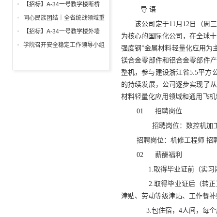
调试工程招标公告
箱、柜采购招标文件
【招标】A-34一号教学楼断桥
导 语
铝合金窗深化设计、制作安装招
同心民族团结｜全省统战领域重
该公司定于11月12日（周
标公告
点工作推进会召开
【招标】A-34一号教学楼外墙
为核心的国际化公司，在全球十个
保温及饰面工程招标公告
学院召开安全稳定工作领导小组
强度钢”金属材料轻量化应用为主
会议 全面部署暑期及秋季开学
镁合金零部件和铝合金零部件产
校园安全工作
整机，参与建设浙江省5.5平
的持续发展，公司逐步实现了从
材料轻量化应用领域和通用飞
01 招聘岗位
招聘岗位：数控机加工 招
招聘岗位：机修工程师 招
02 薪酬福利
1.取得毕业证前（实习期）
2.取得毕业证后（转正）
津贴、劳动等级津贴、工作餐补
3.包住宿，4人间，每个