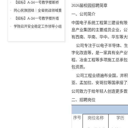
调试工程招标公告
箱、柜采购招标文件
【招标】A-34一号教学楼断桥
2026届校园招聘简章
铝合金窗深化设计、制作安装招
同心民族团结｜全省统战领域重
一、公司简介
标公告
点工作推进会召开
【招标】A-34一号教学楼外墙
中国电子系统工程第三建设有限
保温及饰面工程招标公告
学院召开安全稳定工作领导小组
息产业集团的主要成员企业，公
会议 全面部署暑期及秋季开学
有西南、华南、华中、华东等大
校园安全工作
公司专注于以电子半导体、生
字化改造等，是一家具有全产业
程、冶金工程等多项施工总承包
包资质。
公司工程业绩遍布全国，并积极
亚、孟加拉、安哥拉等国承接了
公司致力于给年轻人创造更多晋
二、招聘岗位
序号
岗位名称
学历