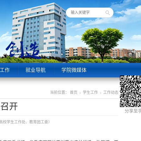
工作
就业导航
学院微媒体
当前位置：
首页
学生工作
工作动态
召开‌
分享至
部（高校学生工作处、教育团工委）