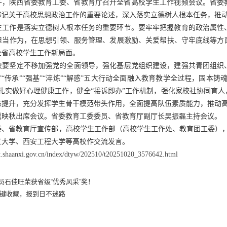
7日下午，陕西省委教育工委、省教育厅召开全省高校学生工作视频会议。
书记关于高校思想政治工作的重要论述，深入落实立德树人根本任务，推
生工作是落实立德树人根本任务的重要环节。要牢牢把握教育的政治属性
担当作为，在思想引领、服务管理、发展激励、关爱帮扶、守牢底线等方
全省高校学生工作新局面。
校要坚定不移加强党的全面领导，强化基层党组织建设，建强共青团组织
”“传承”“强基”“淬炼”“解惑”五大行动全面融入教育教学全过程，固本
，扎实做好心理健康工作，健全“接诉即办”工作机制，强化家校社协同育
练提升，充分发挥学生骨干模范带头作用，全面提高队伍素质能力，推动
冀映秋出席会议。省委教育工委委员、省教育厅副厅长吴振磊主持会议。
委、省教育厅宣传部，高校学生工作部（高校学生工作处、教育团工委），
工大学、西安工程大学等高校作交流发言。
jyt.shaanxi.gov.cn/index/dtyw/202510/t20251020_3576642.html
员石佳旺荣获省级“优秀风采”奖！
一键收藏，报到日不迷路