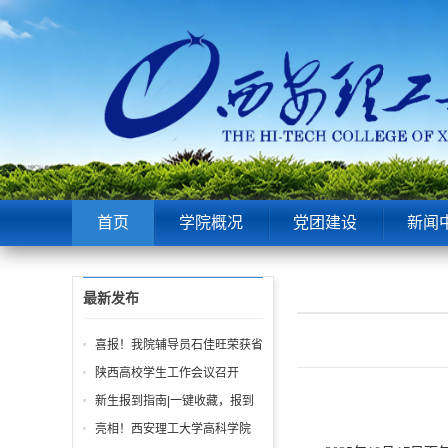
首页
学院概况
党团建设
新闻
最新发布
喜报！我院辅导员石佳旺荣获省
级“优秀风采”奖！
陕西高校学生工作会议召开‌
新生报到指南|一键收藏，报到
日不迷路
亮相！西安理工大学高科学院