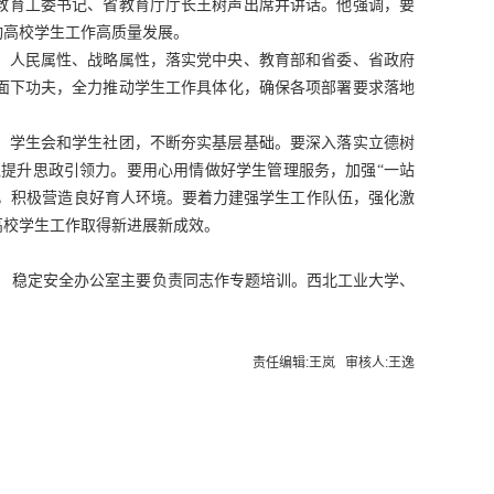
省委教育工委书记、省教育厅厅长王树声出席并讲话。他强调，要
动高校学生工作高质量发展。
、人民属性、战略属性，落实党中央、教育部和省委、省政府
面下功夫，全力推动学生工作具体化，确保各项部署要求落地
、学生会和学生社团，不断夯实基层基础。要深入落实立德树
铸魂提升思政引领力。要用心用情做好学生管理服务，加强“一站
人，积极营造良好育人环境。要着力建强学生工作队伍，强化激
高校学生工作取得新进展新成效。
 稳定安全办公室主要负责同志作专题培训。西北工业大学、
责任编辑:王岚 审核人:王逸