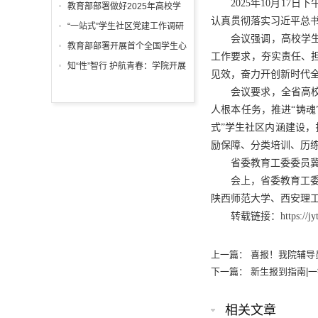
2025年10月1
2025级新生辅导员已上线
教育部部署做好2025年高校学
认真贯彻落实习近平总
生征兵宣传工作
“一站式”学生社区党建工作调研
会议强调，高校学
教育部部署开展首个全国学生心
工作要求，夯实责任、
理健康宣传教育月活动
知“性”智行 护航青春：学院开展
见效，奋力开创新时代
大学生性知识讲座增强大学生的
会议要求，全省高
性心理健康意识
人根本任务，推进“铸魂
式”学生社区内涵建设
励保障、分类培训、历
省委教育工委委员
会上，省委教育工
陕西师范大学、西安理
转载链接：
https://
上一篇：
喜报！我院辅导
下一篇：
新生报到指南|
相关文章