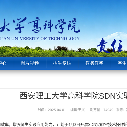
中心
图片视频
招生专栏
教务教学
学生
西安理工大学高科学院SDN实
时间：2025-04-01 编辑:王岚
浏览量：74949 来
用
效率
，
增强师生实践应用能力，
计划于
4
月
2
日
开展
SDN实验室技术操作