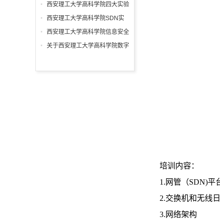
学参观调研
西安理工大学高科学院四大实验
室培训收官，赋能师生技术提升
西安理工大学高科学院SDN实
验室技术培训
西安理工大学高科学院信息安全
实验室技术培训
关于西安理工大学高科学院数字
非线性编辑实验室技术培训的通
知
培训内容：
1.网管（SDN)
2.交换机和无线
3.网络架构