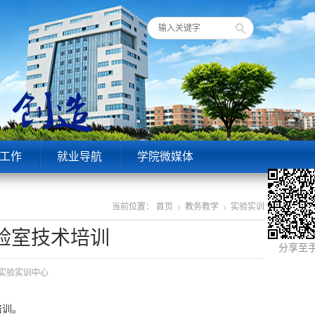
工作
就业导航
学院微媒体
当前位置：
首页
教务教学
实验实训
验室技术培训
分享至
源：实验实训中心
培训。