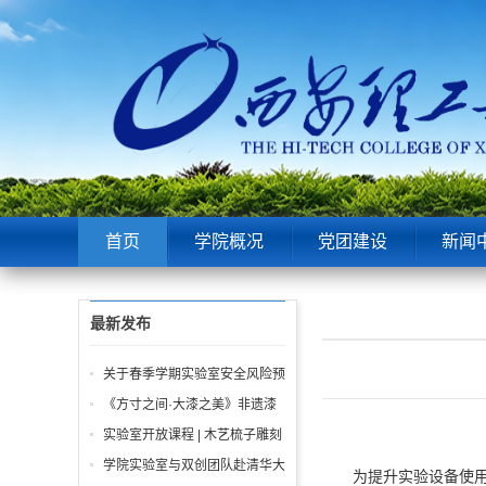
首页
学院概况
党团建设
新闻
最新发布
关于春季学期实验室安全风险预
警及工作提示
《方寸之间·大漆之美》非遗漆
扇体验课报名通知
实验室开放课程 | 木艺梳子雕刻
体验
学院实验室与双创团队赴清华大
为提升
实验设备
使