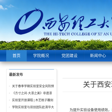
首页
学院概况
党团建设
新闻中心
最新发布
关于西安
关于春季学期实验室安全风险预
警及工作提示
《方寸之间·大漆之美》非遗漆
扇体验课报名通知
实验室开放课程 | 木艺梳子雕刻
体验
学院实验室与双创团队赴清华大
为提升
实验设备
使用
绩效
，