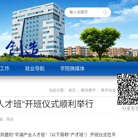
工作
就业导航
学院微媒体
当前位置：
首页
教务教学
教学动态
人才班”开班仪式顺利举行
分享至
 来源：院办
共建的“平湖产业人才班”（以下简称“产才班”）开班仪式在平