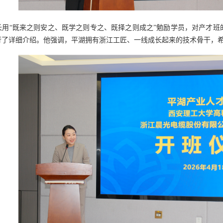
长用“既来之则安之、既学之则专之、既择之则成之”勉励学员，对产才班
行了详细介绍。他强调，平湖拥有浙江工匠、一线成长起来的技术骨干，