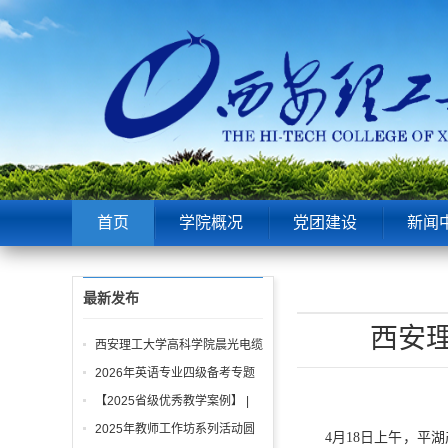
首页
学院概况
党团建设
新闻
最新发布
西安
西安理工大学高科学院晨光电缆
“平湖产业人才班”开班仪式顺利
2026年英语专业四级备考专题
举行
讲座即将开始！
【2025省级优秀教学案例】 |
马莉：项目式教学在《工程图学
2025年教师工作坊系列活动圆
4月18日上午，平