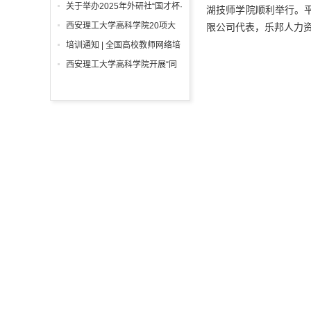
基础B》课程中的应用
满收官
关于举办2025年外研社“国才杯·
湖技师学院顺利举行。
理解当代中国”全国大学生外语
西安理工大学高科学院20项大
限公司代表，乐邦人力
能力大赛校赛结果的通知
学生创新训练计划项目获批立项
培训通知 | 全国高校教师网络培
训 思想大讲堂学习通知
西安理工大学高科学院开展“同
上一堂思政课”专题授课活动