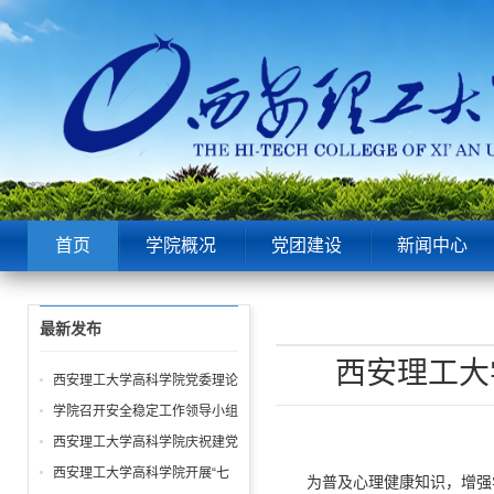
首页
学院概况
党团建设
新闻中心
最新发布
西安理工大
西安理工大学高科学院党委理论
中心组第6次学习聚焦“潜绩”与
学院召开安全稳定工作领导小组
“显绩”
会议 全面部署暑期及秋季开学
西安理工大学高科学院庆祝建党
校园安全工作
105周年暨“七一”表彰大会圆满
西安理工大学高科学院开展“七
为普及心理健康知识，增强