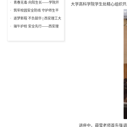
举行
一”前夕走访慰问困难学生党员
青春无毒·向阳生长——学院开
大学高科学院学生处精心组织开
活动
展“6・26”国际禁毒日沉浸式主
筑牢校园安全防线 守护师生平
题宣教活动
安校园 ——西安理工大学高科
逐梦新程 不负韶华 | 西安理工大
学院开展消防安全专项检查
学高科学院2026届毕业典礼暨
端午护校 安全先行——西安理
学位授予仪式隆重举行
工大学高科学院开展安保人员专
项培训
讲座中，薛莹老师首先强调