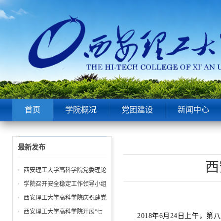
首页
学院概况
党团建设
新闻中心
最新发布
西
西安理工大学高科学院党委理论
中心组第6次学习聚焦“潜绩”与
学院召开安全稳定工作领导小组
“显绩”
会议 全面部署暑期及秋季开学
西安理工大学高科学院庆祝建党
校园安全工作
105周年暨“七一”表彰大会圆满
西安理工大学高科学院开展“七
2018年6月24日上午