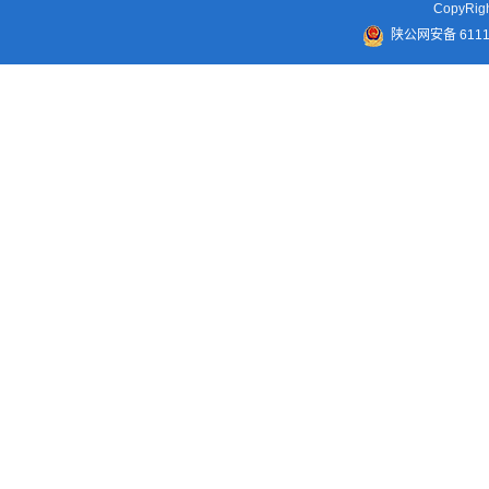
CopyR
陕公网安备 61110