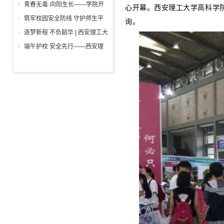
举行
一”前夕走访慰问困难学生党员
青春无毒·向阳生长——学院开
心开幕。
西安理工大学高科学
活动
展“6・26”国际禁毒日沉浸式主
筑牢校园安全防线 守护师生平
询。
题宣教活动
安校园 ——西安理工大学高科
逐梦新程 不负韶华 | 西安理工大
学院开展消防安全专项检查
学高科学院2026届毕业典礼暨
端午护校 安全先行——西安理
学位授予仪式隆重举行
工大学高科学院开展安保人员专
项培训