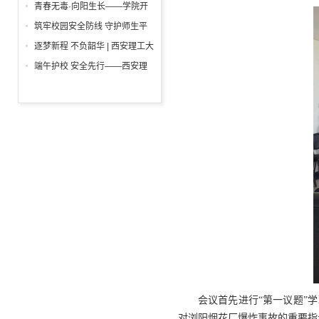
举行
一”前夕走访慰问困难学生党员
青春无毒·向阳生长——学院开
活动
展“6・26”国际禁毒日沉浸式主
筑牢校园安全防线 守护师生平
题宣教活动
安校园 ——西安理工大学高科
逐梦新程 不负韶华 | 西安理工大
学院开展消防安全专项检查
学高科学院2026届毕业典礼暨
端午护校 安全先行——西安理
学位授予仪式隆重举行
工大学高科学院开展安保人员专
项培训
会议首先进行“第一议题”
对浏阳烟花厂爆炸事故的重要指