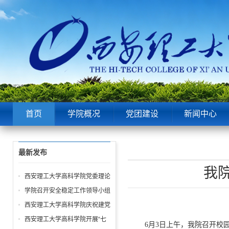
首页
学院概况
党团建设
新闻中心
最新发布
我
西安理工大学高科学院党委理论
中心组第6次学习聚焦“潜绩”与
学院召开安全稳定工作领导小组
“显绩”
会议 全面部署暑期及秋季开学
西安理工大学高科学院庆祝建党
校园安全工作
105周年暨“七一”表彰大会圆满
西安理工大学高科学院开展“七
6月3日上午，我院召开校