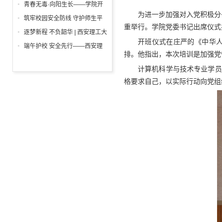
举行
一”前夕走访慰问困难学生党员
青春无毒·向阳生长——学院开
活动
为进一步加强对入党积极分
展“6・26”国际禁毒日沉浸式主
筑牢校园安全防线 守护师生平
重举行。学院党委书记出席仪式
题宣教活动
安校园 ——西安理工大学高科
逐梦新程 不负韶华 | 西安理工大
开班仪式在庄严的《中华
学院开展消防安全专项检查
学高科学院2026届毕业典礼暨
端午护校 安全先行——西安理
排。他指出，本次培训是加强党
学位授予仪式隆重举行
工大学高科学院开展安保人员专
计算机科学与技术专业学员
项培训
格要求自己，以实际行动向党组