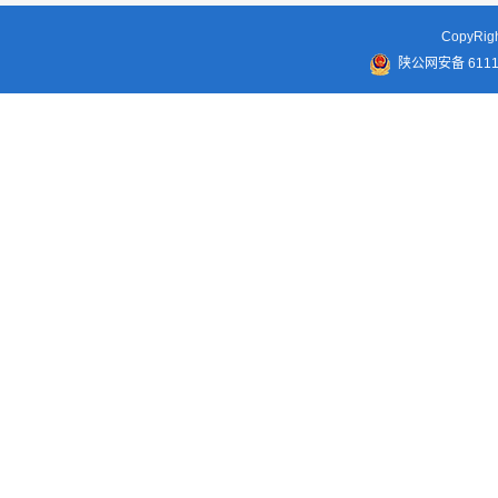
CopyR
陕公网安备 61110