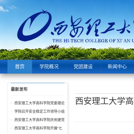
首页
学院概况
党团建设
新闻中心
最新发布
西安理工大学高
西安理工大学高科学院党委理论
中心组第6次学习聚焦“潜绩”与
学院召开安全稳定工作领导小组
“显绩”
会议 全面部署暑期及秋季开学
西安理工大学高科学院庆祝建党
校园安全工作
105周年暨“七一”表彰大会圆满
西安理工大学高科学院开展“七