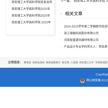
下一篇：
西安理工大学高科学院 20
毕业生的规模、结构、就业率、
西安理工大学高科学院突发自然
就业流向
灾害应急预案
西安理工大学高科学院2025年
相关文章
工作要点
西安理工大学高科学院2025年
招聘公告
西安理工大学高科学院 2025年
2024-2025学年第二学期图书馆
招生咨询及申诉渠道
浙江保融科技股份有限公司
河南智盛通讯器材有限公司
产品设计专业学科带头人：李琰君
友情链接：
教育部
陕西省政府
陕西省教育厅
新华网
人民网
西安理工大学
学院新闻网
CopyR
陕公网安备 61110