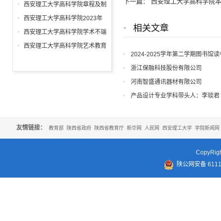
下一篇：
西安理工大学高科学院
表大会实施办法
西安理工大学高科学院章程及制
定的各项规章制度
西安理工大学高科学院2023年
相关文章
度信息公开报告
西安理工大学高科学院学术不端
行为查处细则
西安理工大学高科学院艺术教育
2024-2025学年第二学期图书馆
发展年度报告
浙江保融科技股份有限公司
河南智盛通讯器材有限公司
产品设计专业学科带头人：李琰君
友情链接：
教育部
陕西省政府
陕西省教育厅
新华网
人民网
西安理工大学
学院新闻网
CopyR
陕公网安备 61110