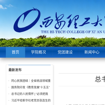
首页
学院概况
党团建设
新闻中心
最新发布
总
同心民族团结｜全省统战领域重
点工作推进会召开
国务院印发《教育发展“十五五”
规划》
总书记的人民情怀 | “必须把我
们党建设好、建设强”
习近平给新华社老党员张连生的