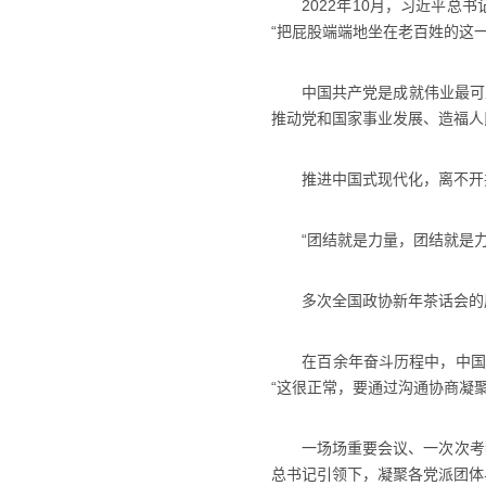
2022年10月，习近平总书
“把屁股端端地坐在老百姓的这一
中国共产党是成就伟业最可靠
推动党和国家事业发展、造福人
推进中国式现代化，离不开
“团结就是力量，团结就是力
多次全国政协新年茶话会的尾
在百余年奋斗历程中，中国共
“这很正常，要通过沟通协商凝聚
一场场重要会议、一次次考察调
总书记引领下，凝聚各党派团体