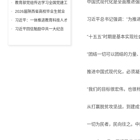
中国式现代化是全面推进强
回信
教育部党组传达学习全国党建工
作座谈会精神，研究部署学习宣
2026届陕西省高校毕业生就业
传贯彻习近平党建思想工作
习近平总书记强调：“为推进
工作“百日冲刺”推进会召开
习近平：一体推进教育科技人才
发展
习近平回信勉励中共一大纪念
“十五五”时期是基本实现社会
馆、南湖革命纪念馆少先队红领
巾讲解员：传承红色基因增长知
识本领 在新征程上跑好历史接
“团结一切可以团结的力量、
力赛 祝全国小朋友们"六一"国际
儿童节快乐
推进中国式现代化，必须凝
“我们的目标很宏伟，也很朴
从打赢脱贫攻坚战，到建成世
一切为民者，民向往之。中国