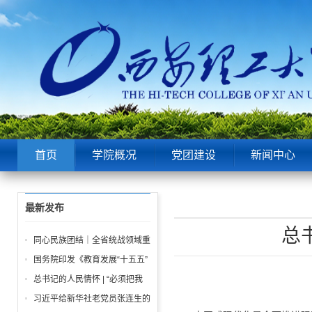
首页
学院概况
党团建设
新闻中心
最新发布
总
同心民族团结｜全省统战领域重
点工作推进会召开
国务院印发《教育发展“十五五”
规划》
总书记的人民情怀 | “必须把我
们党建设好、建设强”
习近平给新华社老党员张连生的