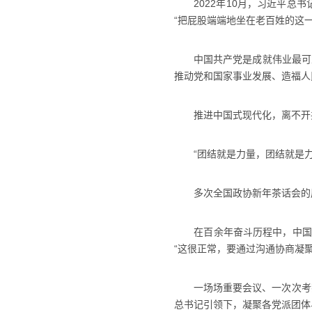
2022年10月，习近平总书
“把屁股端端地坐在老百姓的这一
中国共产党是成就伟业最可靠
推动党和国家事业发展、造福人
推进中国式现代化，离不开
“团结就是力量，团结就是力
多次全国政协新年茶话会的尾
在百余年奋斗历程中，中国共
“这很正常，要通过沟通协商凝聚
一场场重要会议、一次次考察调
总书记引领下，凝聚各党派团体