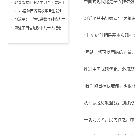
中国式现代化是全面推进强
回信
教育部党组传达学习全国党建工
作座谈会精神，研究部署学习宣
2026届陕西省高校毕业生就业
传贯彻习近平党建思想工作
习近平总书记强调：“为推进
工作“百日冲刺”推进会召开
习近平：一体推进教育科技人才
发展
习近平回信勉励中共一大纪念
“十五五”时期是基本实现社会
馆、南湖革命纪念馆少先队红领
巾讲解员：传承红色基因增长知
识本领 在新征程上跑好历史接
“团结一切可以团结的力量、
力赛 祝全国小朋友们"六一"国际
儿童节快乐
推进中国式现代化，必须凝
“我们的目标很宏伟，也很朴
从打赢脱贫攻坚战，到建成世
一切为民者，民向往之。中国