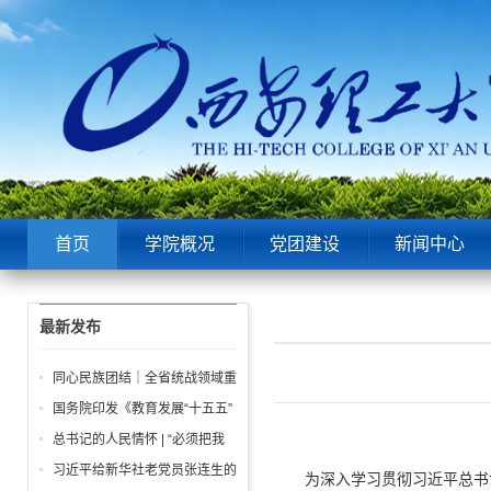
首页
学院概况
党团建设
新闻中心
最新发布
同心民族团结｜全省统战领域重
点工作推进会召开
国务院印发《教育发展“十五五”
规划》
总书记的人民情怀 | “必须把我
们党建设好、建设强”
习近平给新华社老党员张连生的
为深入学习贯彻习近平总书