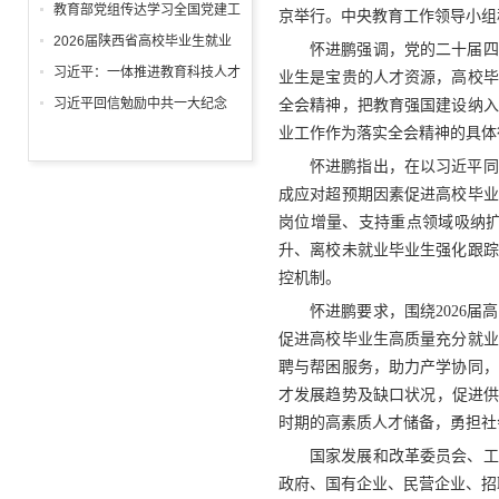
回信
教育部党组传达学习全国党建工
京举行。中央教育工作领导小组
作座谈会精神，研究部署学习宣
2026届陕西省高校毕业生就业
怀进鹏强调，党的二十届四
传贯彻习近平党建思想工作
工作“百日冲刺”推进会召开
习近平：一体推进教育科技人才
业生是宝贵的人才资源，高校毕
发展
习近平回信勉励中共一大纪念
全会精神，把教育强国建设纳入
馆、南湖革命纪念馆少先队红领
业工作作为落实全会精神的具体
巾讲解员：传承红色基因增长知
怀进鹏指出，在以习近平同
识本领 在新征程上跑好历史接
成应对超预期因素促进高校毕业
力赛 祝全国小朋友们"六一"国际
岗位增量、支持重点领域吸纳
儿童节快乐
升、离校未就业毕业生强化跟踪
控机制。
怀进鹏要求，围绕2026
促进高校毕业生高质量充分就业
聘与帮困服务，助力产学协同，
才发展趋势及缺口状况，促进供
时期的高素质人才储备，勇担社
国家发展和改革委员会、工
政府、国有企业、民营企业、招