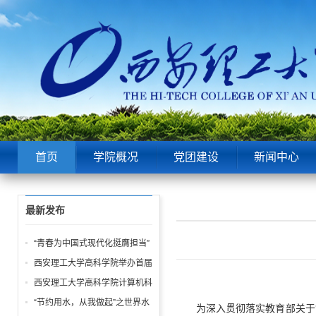
首页
学院概况
党团建设
新闻中心
最新发布
“青春为中国式现代化挺膺担当”
——院团委举办五四表彰大会暨
西安理工大学高科学院举办首届
青春故事分享会！
“阳光体育节 运动嘉年华” 活动
西安理工大学高科学院计算机科
学学生第一党支部 “学雷锋” 系
“节约用水，从我做起”之世界水
为深入贯彻落实教育部关于