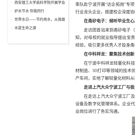
列主题活动精彩纷呈
日
西安理工大学高科学院开展学会
率队赴宁波开展“访企拓岗”专
感恩与爱同行征文表彰大会
护水节水 你我同行
行业龙头企业，搭建校企深度协
世界水日——节约用水，从我做
在甬矽电子：倾听毕业生心
起!
水是生命之源
走访团首站来到
甬矽电子（
知，对母校的就业指导提出宝贵
经验，吸引更多优秀人才投身甬
在中科祥龙：聚焦技术创新
在宁波中科祥龙轻量化科技
材制造
、3D打印等领域的技术
产车间，实地了解轻量化材料从
走进上汽大众宁波工厂
与极
在走访上汽大众宁波工厂及
设备及数字化管理体系。企业代
业岗位进行了务实沟通。