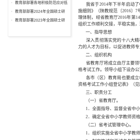
从此启航
研考准备工作
教育部部署各地积极防范应对低
我省于2014年下半年启动了
温雨雪冰冻等灾害 进一步做好
施细则》（陕教规范〔2016
教育部部署2024年全国硕士研
理体制，经省教育厅2016年第
2024年研考工作
究生考试招生工作
教育部部署2023年全国硕士研
组织工作顺利交接，平稳实施，
究生招生复试录取工作
一、指导思想
深入贯彻落实党的十八大精神
力的人才为目标，以促进教师专
二、组织机构
省教育厅将成立由厅主要领导
格考试工作。领导小组下设办公
各市（区）教育局也要成立相应
资格考试工作小组登记表》（见
三、职责分工
（一）省教育厅。
1．全面指导、监督全省中小
2．确定全省中小学教师资格
（二）省考试管理中心。
1．组织实施全省中小学教师