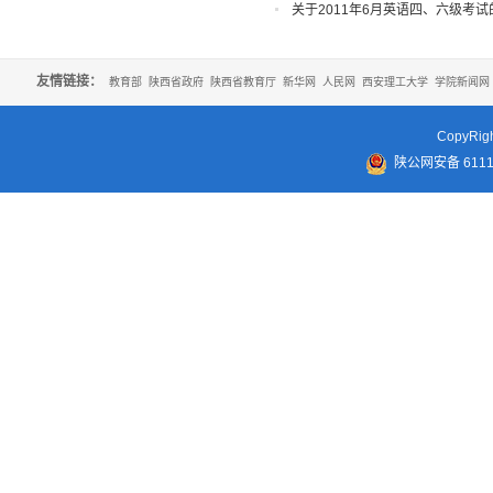
关于2011年6月英语四、六级考试
友情链接：
教育部
陕西省政府
陕西省教育厅
新华网
人民网
西安理工大学
学院新闻网
CopyR
陕公网安备 61110