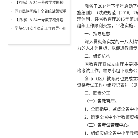
调试工程招标公告
箱、柜采购招标文件
【招标】A-34一号教学楼断桥
我省于2014年下半年启动了
铝合金窗深化设计、制作安装招
同心民族团结｜全省统战领域重
施细则》（陕教规范〔2016
标公告
点工作推进会召开
理体制，经省教育厅2016年第
【招标】A-34一号教学楼外墙
组织工作顺利交接，平稳实施，
保温及饰面工程招标公告
学院召开安全稳定工作领导小组
一、指导思想
会议 全面部署暑期及秋季开学
深入贯彻落实党的十八大精神
校园安全工作
力的人才为目标，以促进教师专
二、组织机构
省教育厅将成立由厅主要领导
格考试工作。领导小组下设办公
各市（区）教育局也要成立相应
资格考试工作小组登记表》（见
三、职责分工
（一）省教育厅。
1．全面指导、监督全省中小
2．确定全省中小学教师资格
（二）省考试管理中心。
1．组织实施全省中小学教师