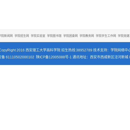
学院新闻网
学院招生网
学院实验室
学院图书馆
学院团委网
学院教务网
学院学生工作网
学院党建
CopyRight 2016 西安理工大学高科学院 招生热线:38952789 技术支持：学院网络中
 61110502000102
陕ICP备12005088号-1
通讯地址：西安市西咸新区泾河新城 邮