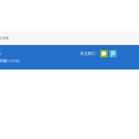
工作网
心
关注我们：
编713700