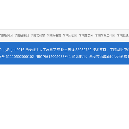
学院新闻网
学院招生网
学院实验室
学院图书馆
学院团委网
学院教务网
学院学生工作网
学院党建
CopyRight 2016 西安理工大学高科学院 招生热线:38952789 技术支持：学院网络中
 61110502000102
陕ICP备12005088号-1
通讯地址：西安市西咸新区泾河新城 邮