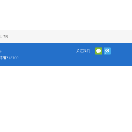
工作网
心
关注我们：
编713700